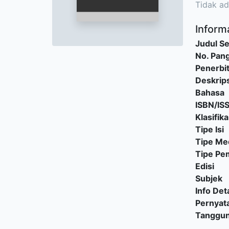
Tidak ad
Informa
Judul Se
No. Pang
Penerbi
Deskrips
Bahasa
ISBN/IS
Klasifika
Tipe Isi
Tipe Me
Tipe P
Edisi
Subjek
Info Deta
Pernyat
Tanggu