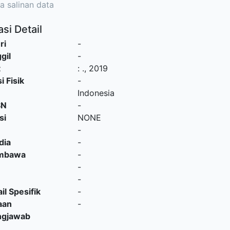
a salinan data
si Detail
ri
-
gil
-
t
:
.,
2019
i Fisik
-
Indonesia
SN
-
si
NONE
-
dia
-
embawa
-
-
-
il Spesifik
-
aan
-
ngjawab