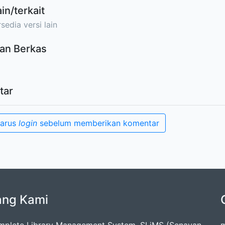
ain/terkait
sedia versi lain
an Berkas
tar
harus
login
sebelum memberikan komentar
ang Kami