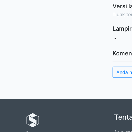
Versi l
Tidak ter
Lampir
Komen
Anda 
Tent