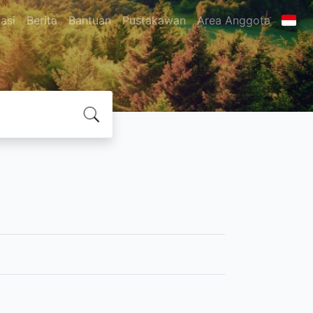
asi
Berita
Bantuan
Pustakawan
Area Anggota